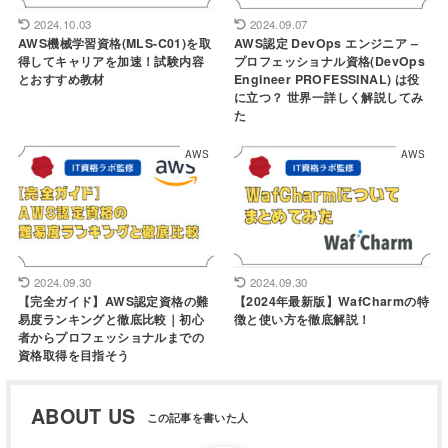
2024.10.03
2024.09.07
AWS機械学習資格(MLS-C01)を取
AWS認定 DevOps エンジニア –
得してキャリアを加速！試験内容
プロフェッショナル資格(DevOps
とおすすめ教材
Engineer PROFESSINAL) は役
に立つ？ 世界一詳しく解説してみ
た
AWS
AWS
2024.09.30
2024.09.30
【完全ガイド】AWS認定資格の難
【2024年最新版】WafCharmの特
易度ランキングと徹底比較｜初心
徴と使い方を徹底解説！
者からプロフェッショナルまでの
資格取得を目指そう
ABOUT US