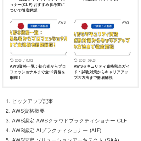
ョナー(CLF) おすすめ参考書に
ついて徹底解説
AWS
AWS
2024.10.02
2024.09.24
AWS資格一覧：初心者からプロ
AWSセキュリティ資格完全ガイ
フェッショナルまで全12資格を
ド：試験対策からキャリアアッ
網羅！
プの方法まで徹底解説
1.
ピックアップ記事
2.
AWS資格概要
3.
AWS認定 AWSクラウドプラクティショナー CLF
4.
AWS認定 AIプラクティショナー (AIF)
5.
AWS認定 ソリューションアーキテクト (SAA)