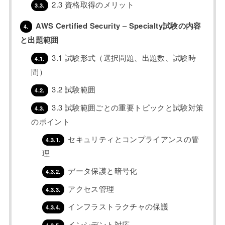
2.3 資格取得のメリット
3.3.
AWS Certified Security – Specialty試験の内容
4.
と出題範囲
3.1 試験形式（選択問題、出題数、試験時
4.1.
間）
3.2 試験範囲
4.2.
3.3 試験範囲ごとの重要トピックと試験対策
4.3.
のポイント
セキュリティとコンプライアンスの管
4.3.1.
理
データ保護と暗号化
4.3.2.
アクセス管理
4.3.3.
インフラストラクチャの保護
4.3.4.
インシデント対応
4.3.5.