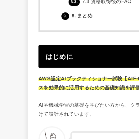
7.3 資格取得後のFAQ
8.3.
8. まとめ
9.
はじめに
AWS認定AIプラクティショナー試験【AIF
スを効果的に活用するための基礎知識を評
AIや機械学習の基礎を学びたい方から、ク
けて設計されています。