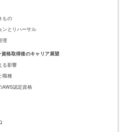
きもの
ションとリハーサル
管理
ョナー資格取得後のキャリア展望
える影響
と職種
のAWS認定資格
Q