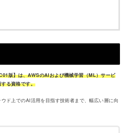
-C01版】は、AWSのAIおよび機械学習（ML）サービ
価する資格です。
ラウド上でのAI活用を目指す技術者まで、幅広い層に向