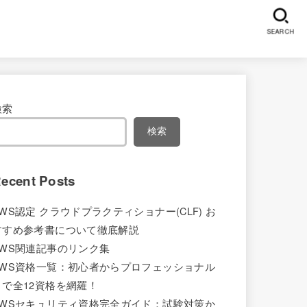
SEARCH
検索
検索
ecent Posts
AWS認定 クラウドプラクティショナー(CLF) お
すすめ参考書について徹底解説
AWS関連記事のリンク集
AWS資格一覧：初心者からプロフェッショナル
まで全12資格を網羅！
AWSセキュリティ資格完全ガイド：試験対策か